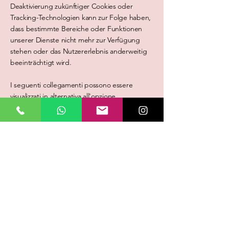
Deaktivierung zukünftiger Cookies oder
Tracking-Technologien kann zur Folge haben,
dass bestimmte Bereiche oder Funktionen
unserer Dienste nicht mehr zur Verfügung
stehen oder das Nutzererlebnis anderweitig
beeinträchtigt wird.
I seguenti collegamenti possono essere
visualizzati in alternativa all'opzione
"Assistenza" nel browser.
Installazione dei cookie in Firefox
Impostazione dei cookie in Internet Explorer
Impostazione dei cookie in Google Chrome
Impostazione dei cookie in Safari (OS X)