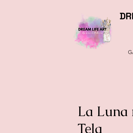
DR
G
La Luna 
Tela