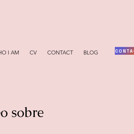
CONTA
O I AM
CV
CONTACT
BLOG
o sobre