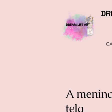
DR
GA
A menina
tela